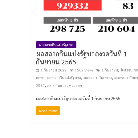
ผลสลากกินแบ่งรัฐบาล
ผลสลากกินแบ่งรัฐบาลงวดวันที่ 1
กันยายน 2565
,
,
1 กันยายน 2022
1502 Views
1 กันยายน
ชิงโชค
ผ
,
,
,
สลาก
ผลสลากกินแบ่งรัฐบาล
ผลหวย 1 กันยายน
ผลหวย 1 กันย
,
,
2565
สลากกินแบ่ง
หวยออก
ผลสลากกินแบ่งรัฐบาลงวดวันที่ 1 กันยายน 2565
Read more