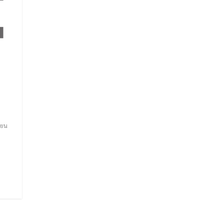
ล
ายน