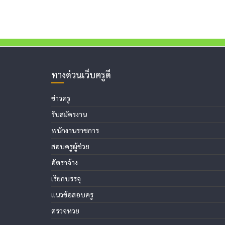
ทางด่วนเว็บครูดี
ข่าวครู
รับสมัครงาน
พนักงานราชการ
สอบครูผู้ช่วย
อัตราจ้าง
เรียกบรรจุ
แนวข้อสอบครู
ตรวจหวย