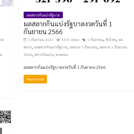
ผลสลากกินแบ่งรัฐบาล
ผลสลากกินแบ่งรัฐบาลงวดวันที่ 1
กันยายน 2566
,
,
วจ
1 กันยายน 2023
3331 Views
1 กันยายน
ชิงโชค
ผล
,
,
,
1
สลาก
ผลสลากกินแบ่งรัฐบาล
ผลหวย 1 กันยายน
ผลหวย 1 กันยายน
,
,
ิน
2566
สลากกินแบ่ง
หวยออก
ผลสลากกินแบ่งรัฐบาลงวดวันที่ 1 กันยายน 2566
Read more