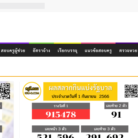
บาลงวดวันที่ 1
การเทียบเคียงผลการ
ินสมรรถนะทางวิชาชีพ
ละประสบการณ์วิชาชีพ
ครู ( ฉบับที่ 3 )
บาลงวดวันที่ 16
สอบครูผู้ช่วย
อัตราจ้าง
เรียกบรรจุ
แนวข้อสอบครู
ตรวจหวย
บาลงวดวันที่ 1 ธันวาคม
บาลงวดวันที่ 16