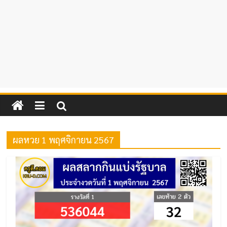
ผลหวย 1 พฤศจิกายน 2567