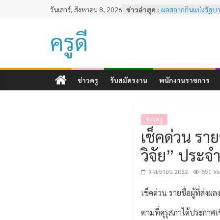
Skip
วันเสาร์, สิงหาคม 8, 2026
ข่าวล่าสุด :
ผลสลากกินแบ่งรัฐบาล
to
พฤศจิกายน 2567
ผลสลากกินแบ่งรัฐบาล
content
ครูดี
พฤศจิกายน 2567
หลักเกณฑ์และวิธีกา
ทดสอบและประเมินส
ครูด้านความรู้และป
ตามมาตรฐานวิชาชีพคร
ข่าวครู
รับสมัครงาน
พนักงานราชการ
ผลสลากกินแบ่งรัฐบาล
ธันวาคม 2567
ผลสลากกินแบ่งรัฐบาล
2567
ข่าวครู
เช็คด่วน ราย
วิจัย” ประจำ
9 เมษายน 2022
851 Vi
เช็คด่วน รายชื่อผู้ที่ส่
ตามที่คุรุสภาได้ประกาศ