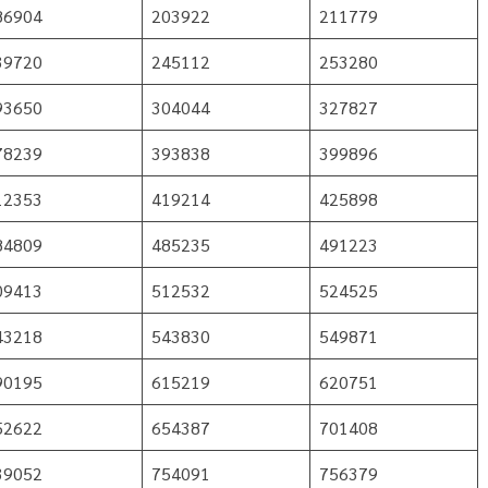
86904
203922
211779
39720
245112
253280
93650
304044
327827
78239
393838
399896
12353
419214
425898
84809
485235
491223
09413
512532
524525
43218
543830
549871
90195
615219
620751
52622
654387
701408
39052
754091
756379