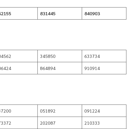
62155
831445
840903
84562
345850
633734
86424
864894
910914
37200
051892
091224
73372
202087
210333