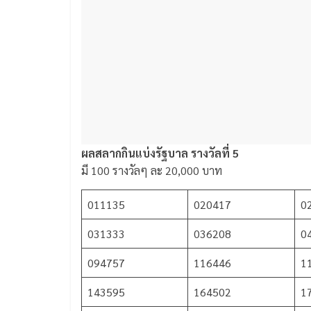
ผลสลากกินแบ่งรัฐบาล รางวัลที่ 5
มี 100 รางวัลๆ ละ 20,000 บาท
011135
020417
0
031333
036208
0
094757
116446
1
143595
164502
1