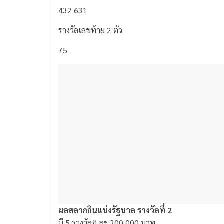
432 631
รางวัลเลขท้าย 2 ตัว
75
ผลสลากกินแบ่งรัฐบาล รางวัลที่ 2
มี 5 รางวัลๆ ละ 200,000 บาท