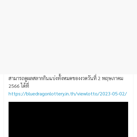
สามารถดูผลสลากกินแบ่งทั้งหมดของงวดวันที่ 2 พฤษภาคม
2566 ได้ที่
https://bluedragonlottery.in.th/viewlotto/2023-05-02/