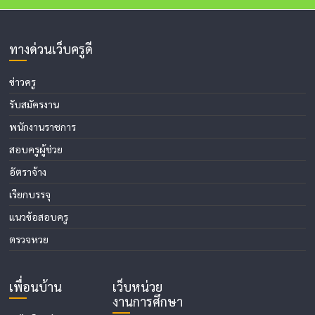
ทางด่วนเว็บครูดี
ข่าวครู
รับสมัครงาน
พนักงานราชการ
สอบครูผู้ช่วย
อัตราจ้าง
เรียกบรรจุ
แนวข้อสอบครู
ตรวจหวย
เพื่อนบ้าน
เว็บหน่วย
งานการศึกษา