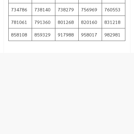
734786
738140
738279
756969
760553
781061
791360
801268
820160
831218
858108
859329
917988
958017
982981