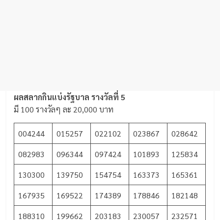
ผลสลากกินแบ่งรัฐบาล รางวัลที่ 5
มี 100 รางวัลๆ ละ 20,000 บาท
004244
015257
022102
023867
028642
082983
096344
097424
101893
125834
130300
139750
154754
163373
165361
167935
169522
174389
178846
182148
188310
199662
203183
230057
232571