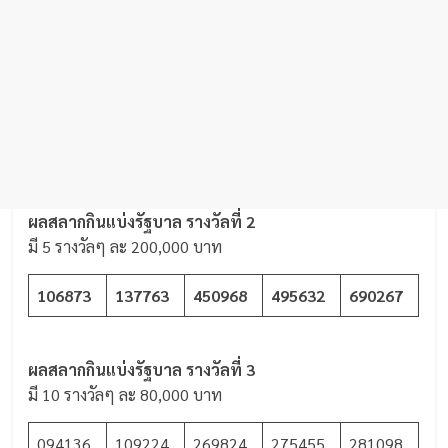
ผลสลากกินแบ่งรัฐบาล รางวัลที่ 2
มี 5 รางวัลๆ ละ 200,000 บาท
106873
137763
450968
495632
690267
ผลสลากกินแบ่งรัฐบาล รางวัลที่ 3
มี 10 รางวัลๆ ละ 80,000 บาท
094136
109224
269824
275455
281098