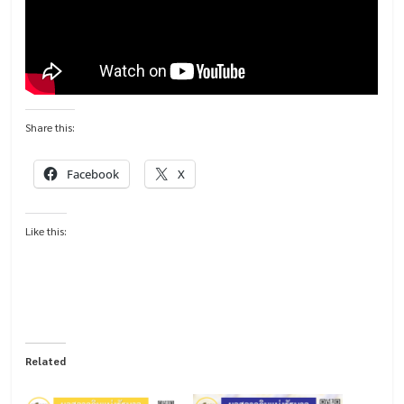
Share this:
Facebook
X
Like this:
Related