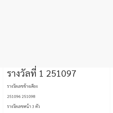
รางวัลที่ 1 251097
รางวัลเลขข้างเคียง
251096 251098
รางวัลเลขหน้า 3 ตัว