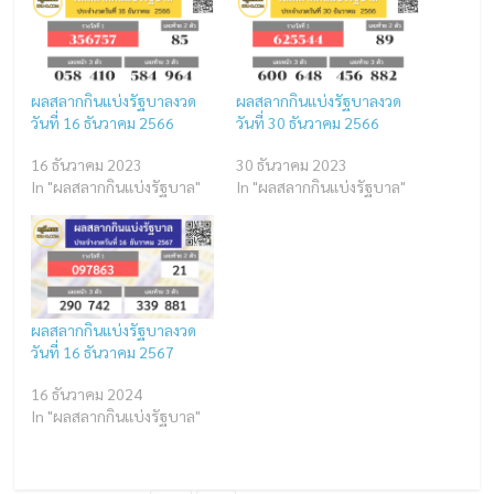
ผลสลากกินแบ่งรัฐบาลงวด
ผลสลากกินแบ่งรัฐบาลงวด
วันที่ 16 ธันวาคม 2566
วันที่ 30 ธันวาคม 2566
16 ธันวาคม 2023
30 ธันวาคม 2023
In "ผลสลากกินแบ่งรัฐบาล"
In "ผลสลากกินแบ่งรัฐบาล"
ผลสลากกินแบ่งรัฐบาลงวด
วันที่ 16 ธันวาคม 2567
16 ธันวาคม 2024
In "ผลสลากกินแบ่งรัฐบาล"