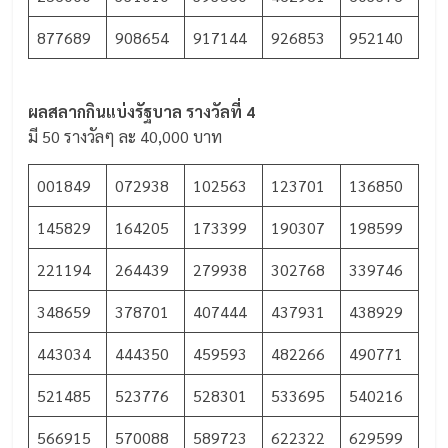
877689
908654
917144
926853
952140
ผลสลากกินแบ่งรัฐบาล รางวัลที่ 4
มี 50 รางวัลๆ ละ 40,000 บาท
001849
072938
102563
123701
136850
145829
164205
173399
190307
198599
221194
264439
279938
302768
339746
348659
378701
407444
437931
438929
443034
444350
459593
482266
490771
521485
523776
528301
533695
540216
566915
570088
589723
622322
629599