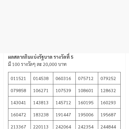
ผลสลากกินแบ่งรัฐบาล รางวัลที่ 5
มี 100 รางวัลๆ ละ 20,000 บาท
011521
014538
060316
075712
079252
079858
106271
107539
108601
128632
143041
143813
145712
160195
160293
160472
183238
191447
195006
195687
213367
220113
242064
242354
244844