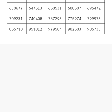
630677
647513
658531
688507
695472
709231
740408
767293
775974
799973
855710
951812
979504
982583
985733