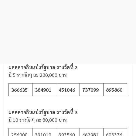
ผลสลากกินแบ่งรัฐบาล รางวัลที่ 2
มี 5 รางวัลๆ ละ 200,000 บาท
366635
384901
451046
737099
895860
ผลสลากกินแบ่งรัฐบาล รางวัลที่ 3
มี 10 รางวัลๆ ละ 80,000 บาท
256000
331010
393560
462981
603376