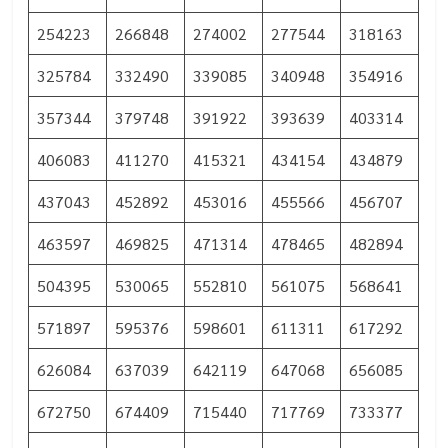
254223
266848
274002
277544
318163
325784
332490
339085
340948
354916
357344
379748
391922
393639
403314
406083
411270
415321
434154
434879
437043
452892
453016
455566
456707
463597
469825
471314
478465
482894
504395
530065
552810
561075
568641
571897
595376
598601
611311
617292
626084
637039
642119
647068
656085
672750
674409
715440
717769
733377