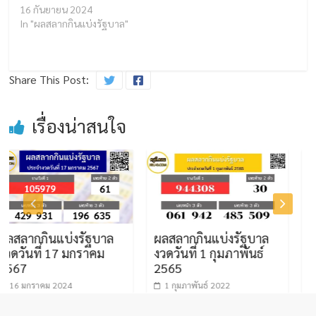
16 กันยายน 2024
In "ผลสลากกินแบ่งรัฐบาล"
Share This Post:
เรื่องน่าสนใจ
บ่งรัฐบาล
ผลสลากกินแบ่งรัฐบาล
ผลสลากกินแบ
7 มกราคม
งวดวันที่ 1 กุมภาพันธ์
งวดวันที่ 16
2565
2566
024
1 กุมภาพันธ์ 2022
16 พฤศจิกายน 