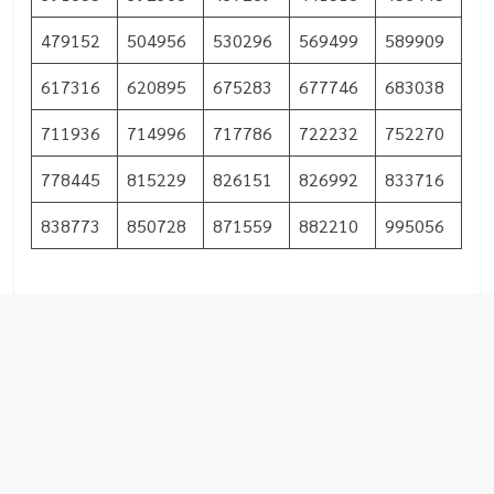
479152
504956
530296
569499
589909
617316
620895
675283
677746
683038
711936
714996
717786
722232
752270
778445
815229
826151
826992
833716
838773
850728
871559
882210
995056