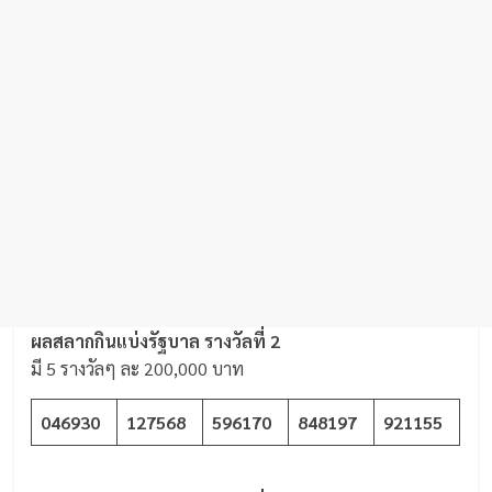
ผลสลากกินแบ่งรัฐบาล รางวัลที่ 2
มี 5 รางวัลๆ ละ 200,000 บาท
046930
127568
596170
848197
921155