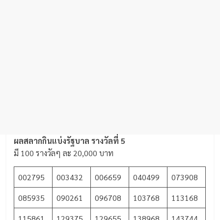
ผลสลากกินแบ่งรัฐบาล รางวัลที่ 5
มี 100 รางวัลๆ ละ 20,000 บาท
002795
003432
006659
040499
073908
085935
090261
096708
103768
113168
115861
129375
129655
138968
143744