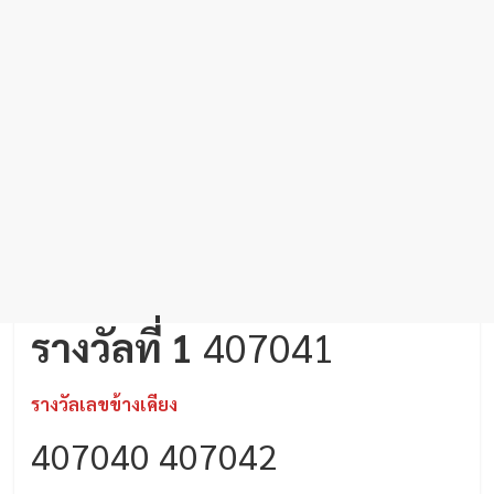
รางวัลที่ 1
407041
รางวัลเลขข้างเคียง
407040 407042