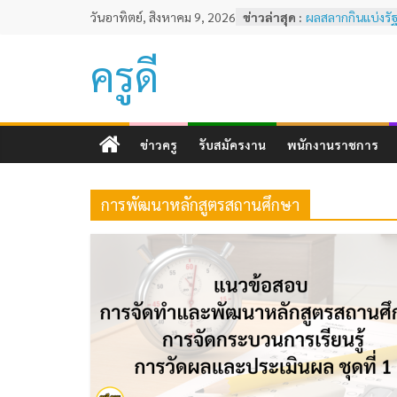
Skip
วันอาทิตย์, สิงหาคม 9, 2026
ข่าวล่าสุด :
ผลสลากกินแบ่งรัฐ
to
พฤศจิกายน 2567
หลักเกณฑ์และวิธี
content
ครูดี
ทดสอบและประเม
ครูด้านความรู้แ
ตามมาตรฐานวิชาชีพ
ผลสลากกินแบ่งรัฐ
ธันวาคม 2567
ข่าวครู
รับสมัครงาน
พนักงานราชการ
ผลสลากกินแบ่งรัฐ
2567
ผลสลากกินแบ่งรัฐ
การพัฒนาหลักสูตรสถานศึกษา
พฤศจิกายน 2567