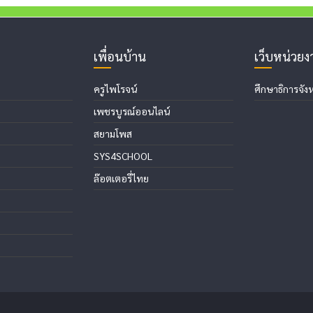
เพื่อนบ้าน
เว็บหน่วย
ครูไพโรจน์
ศึกษาธิการจังห
เพชรบูรณ์ออนไลน์
สยามโพส
SYS4SCHOOL
ล๊อตเตอรี่ไทย