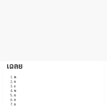
เฉลย
ค
ก
ง
ข
ก
ก
ก