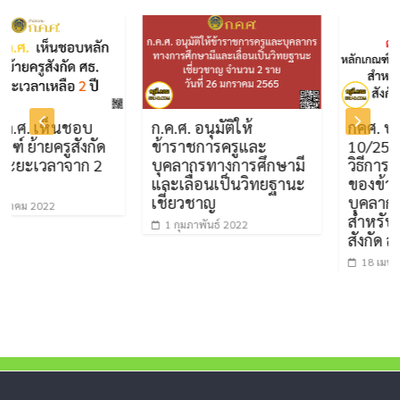
เห็นชอบ
ก.ค.ศ. อนุมัติให้
กคศ. ประกาศเ
ครูสังกัด
ข้าราชการครูและ
10/2565 หลัก
วลาจาก 2
บุคลากรทางการศึกษามี
วิธีการบริหาร
และเลื่อนเป็นวิทยฐานะ
ของข้าราชการ
เชี่ยวชาญ
บุคลากรทางกา
22
สำหรับโรงเรี
1 กุมภาพันธ์ 2022
สังกัด สพฐ.
18 เมษายน 2022