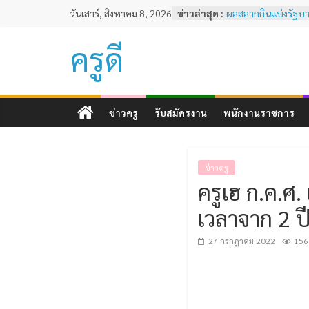
Skip
วันเสาร์, สิงหาคม 8, 2026
ข่าวล่าสุด :
ผลสลากกินแบ่งรัฐบาล
to
2567
ผลสลากกินแบ่งรัฐบาล
content
ครูดี
พฤศจิกายน 2567
ผลสลากกินแบ่งรัฐบาล
พฤศจิกายน 2567
หลักเกณฑ์และวิธีกา
ทดสอบและประเมินส
ข่าวครู
รับสมัครงาน
พนักงานราชการ
ครูด้านความรู้และป
ตามมาตรฐานวิชาชีพคร
ผลสลากกินแบ่งรัฐบาล
ธันวาคม 2567
ข่าวครู
ครูเฮ ก.ค.ศ
เวลาจาก 2 ป
27 กรกฎาคม 2022
156