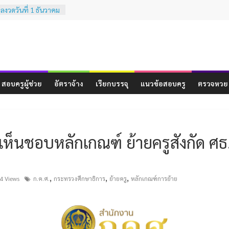
งวดวันที่ 1 ธันวาคม
งวดวันที่ 16
งวดวันที่ 1
รเทียบเคียงผลการ
มรรถนะทางวิชาชีพ
สอบครูผู้ช่วย
อัตราจ้าง
เรียกบรรจุ
แนวข้อสอบครู
ตรวจหวย
ระสบการณ์วิชาชีพ
ู ( ฉบับที่ 3 )
งวดวันที่ 16
. เห็นชอบหลักเกณฑ์ ย้ายครูสังกัด ศ
ี
,
,
,
4 Views
ก.ค.ศ.
กระทรวงศึกษาธิการ
ย้ายครู
หลักเกณฑ์การย้าย