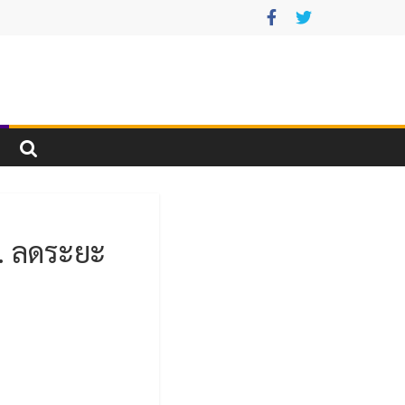
ธ. ลดระยะ