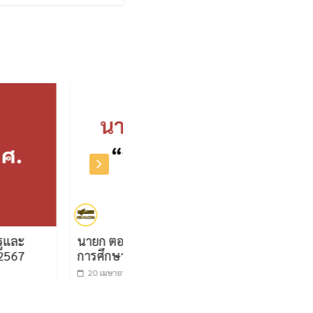
ะทู้ถามเรื่อง “ปัญหาความเหลื่อมล้ำ
รมต.ศธ. สั่งโรง
ทย”
1/2565
2022
20 เมษายน 2022