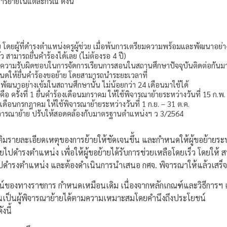
การย้ายในแต่ละกรณี ดังนี้
 โดยผู้ที่ดำรงตำแหน่งครูผู้ช่วย เมื่อพ้นการเตรียมความพร้อมและพัฒนาอย่างเ
 สามารถยื่นคำร้องได้เลย (ไม่ต้องรอ 4 ปี)
ที่ความรับผิดชอบในการจัดการเรียนการสอนในสถานศึกษาปัจจุบันติดต่อกันมาแ
ำหนดให้ยื่นคำร้องขอย้าย โดยสามารถนำระยะเวลาที่
ัฒนาอย่างเข้มในสถานศึกษานั้น ไม่น้อยกว่า 24 เดือนมาใช้ได้
้ง คือ ครั้งที่ 1 ยื่นคำร้องเดือนมกราคม ให้ใช้พิจารณาย้ายระหว่างวันที่ 15 ก.พ.
้องเดือนกรกฎาคม ให้ใช้พิจารณาย้ายระหว่างวันที่ 1 ก.ย. – 31 ต.ค.
จารณาย้าย ปรับให้สอดคล้องกับมาตรฐานตำแหน่งฯ ว 3/2564
เติมรายละเอียดเหตุของการย้ายให้ชัดเจนขึ้น และกำหนดให้ผู้ขอย้ายระ
ยไปดำรงตำแหน่ง เพื่อให้ผู้ขอย้ายได้รับการช่วยเหลือโดยเร็ว โดยให้ สพท
ดำรงตำแหน่ง และต้องดำเนินการนำเสนอ กศจ. พิจารณาให้แล้วเสร็จโ
น์ของทางราชการ กำหนดเหมือนเดิม เนื่องจากหลักเกณฑ์และวิธีการฯ 
่นเป็นผู้พิจารณาย้ายได้ตามความเหมาะสมโดยคำนึงถึงประโยชน์
งนี้