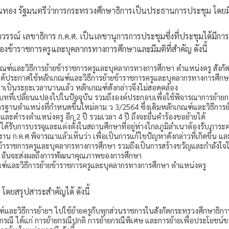
นทอง รัฐมนตรีว่าการกระทรวงศึกษาธิการเป็นประธานการประชุม โดยมีผ
รรณ์ เลขาธิการ ก.ค.ศ. เป็นเลขานุการการประชุมซึ่งที่ประชุมได้มีการพิ
งข้าราชการครูและบุคลากรทางการศึกษาและมีมติที่สำคัญ ดังนี้
เกณฑ์และวิธีการย้ายข้าราชการครูและบุคลากรทางการศึกษา ตำแหน่งครู สังก
ศ. ได้ประกาศใช้หลักเกณฑ์และวิธีการย้ายข้าราชการครูและบุคลากรทางการศึกษา
าเป็นระยะเวลานานแล้ว หลักเกณฑ์ดังกล่าวจึงไม่สอดคล้อง
ทที่เปลี่ยนแปลงไปในปัจจุบัน รวมถึงองค์ประกอบเพื่อใช้พิจารณาการย้ายก
ตรฐานตำแหน่งที่กำหนดขึ้นใหม่ตาม ว 3/2564 ซึ่งเดิมหลักเกณฑ์และวิธีการ
ี และดำรงตำแหน่งครู อีก 2 ปี รวมเวลา 4 ปี ถึงจะยื่นคำร้องขอย้ายได้
่ได้รับการบรรจุและแต่งตั้งในสถานศึกษาที่อยู่ห่างไกลภูมิลำเนาต้องรับภาระค
น ก.ค.ศ.พิจารณาแล้วเห็นว่า เพื่อเป็นการแก้ไขปัญหาดังกล่าวที่เกิดขึ้น แ
าราชการครูและบุคลากรทางการศึกษา รวมถึงเป็นการสร้างขวัญและกำลังใจใ
 อันจะส่งผลถึงการพัฒนาคุณภาพของการศึกษา
กณฑ์และวิธีการย้ายข้าราชการครูและบุคลากรทางการศึกษา ตำแหน่งครู
 โดยสรุปสาระสำคัญได้ ดังนี้
และวิธีการย้ายฯ ไปใช้ย้ายครูกับทุกส่วนราชการในสังกัดกระทรวงศึกษาธิกา
กรณี ได้แก่ การย้ายกรณีปกติ การย้ายกรณีพิเศษ และการย้ายเพื่อประโยชน