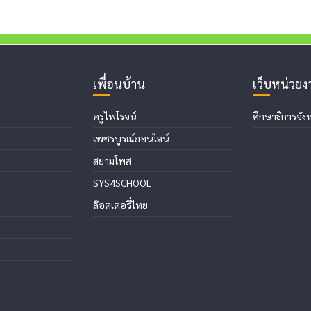
เพื่อนบ้าน
เว็บหน่วย
ครูไพโรจน์
ศึกษาธิการจังห
เพชรบูรณ์ออนไลน์
สยามโพส
SYS4SCHOOL
ล๊อตเตอรี่ไทย