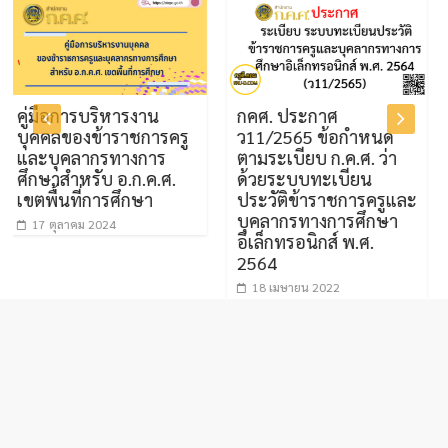
ือการบริหารงาน
กคศ. ประกาศ
ว29/2
ลของข้าราชการครู
ว11/2565 ข้อกำหนด
มาตรฐ
ุคลากรทางการ
ตามระเบียบ ก.ค.ศ. ว่า
กำหนด
าสำหรับ อ.ก.ค.ศ.
ด้วยระบบทะเบียน
ศึกษา
้นที่การศึกษา
ประวัติข้าราชการครูและ
คณะก
บุคลากรทางการศึกษา
ขั้นพื
ตุลาคม 2024
อิเล็กทรอนิกส์ พ.ศ.
12 ตุ
2564
18 เมษายน 2022