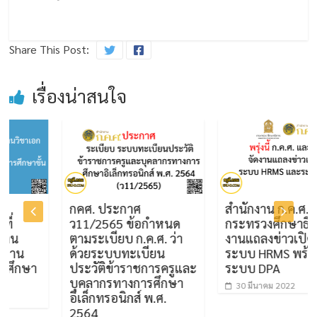
Share This Post:
เรื่องน่าสนใจ
กคศ. ประกาศ
สำนักงาน ก.ค.ศ. และ
ว11/2565 ข้อกำหนด
กระทรวงศึกษาธิการ จ
ตามระเบียบ ก.ค.ศ. ว่า
งานแถลงข่าวเปิดตัว
น
ด้วยระบบทะเบียน
ระบบ HRMS พร้อมด้ว
กษา
ประวัติข้าราชการครูและ
ระบบ DPA
บุคลากรทางการศึกษา
30 มีนาคม 2022
อิเล็กทรอนิกส์ พ.ศ.
2564