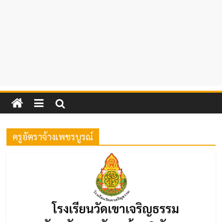
ครูอัตราจ้างเพชรบูรณ์