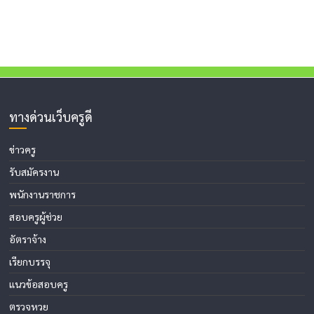
ทางด่วนเว็บครูดี
ข่าวครู
รับสมัครงาน
พนักงานราชการ
สอบครูผู้ช่วย
อัตราจ้าง
เรียกบรรจุ
แนวข้อสอบครู
ตรวจหวย