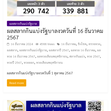
ผลสลากกินแบ่งรัฐบาล
ผลสลากกินแบ่งรัฐบาลงวดวันที่ 16 ธันวาคม
2567
,
,
,
16 ธันวาคม 2024
4588 Views
16 ธันวาคม
ชิงโชค
ตรวจหวย
,
,
,
,
ผลสลาก
ผลสลากกินแบ่งรัฐบาล
ผลสลากปี 2567
ผลหวย 16 ธันวาคม
ผล
,
,
,
,
หวย 16 ธันวาคม 2567
ผลหวยเดือนพฤศจิกายน
สลากกินแบ่ง
หวย 2567
,
,
หวยปี 2567
หวยออก
หวยเดือนพฤศจิกายน
ผลสลากกินแบ่งรัฐบาลงวดวันที่ 1 ตุลาคม 2567
Read more