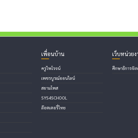
เพื่อนบ้าน
เว็บหน่วย
ครูไพโรจน์
ศึกษาธิการจังห
เพชรบูรณ์ออนไลน์
สยามโพส
SYS4SCHOOL
ล๊อตเตอรี่ไทย