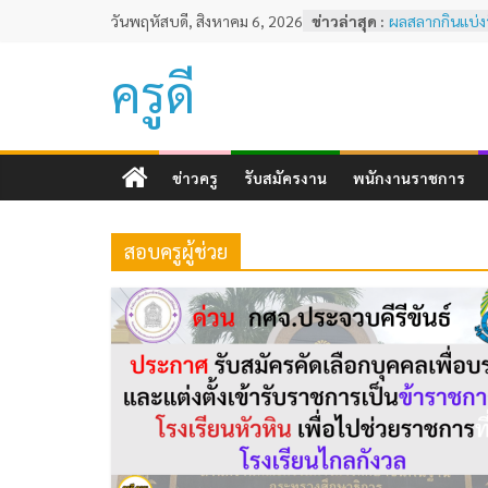
Skip
วันพฤหัสบดี, สิงหาคม 6, 2026
ข่าวล่าสุด :
ผลสลากกินแบ่งร
to
พฤศจิกายน 25
หลักเกณฑ์และวิ
content
ครูดี
ทดสอบและประเ
ครูด้านความรู้
ตามมาตรฐานวิชาช
ผลสลากกินแบ่งร
ธันวาคม 2567
ข่าวครู
รับสมัครงาน
พนักงานราชการ
ผลสลากกินแบ่งร
2567
ผลสลากกินแบ่งร
สอบครูผู้ช่วย
พฤศจิกายน 25