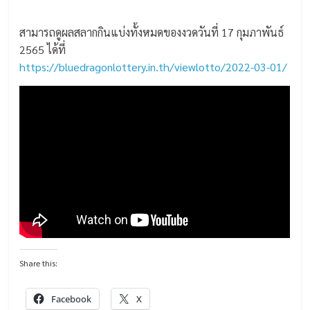
สามารถดูผลสลากกินแบ่งทั้งหมดของงวดวันที่ 17 กุมภาพันธ์
2565 ได้ที่
https://bluedragonlottery.in.th/viewlotto/2022-03-01/
Share this:
Facebook
X