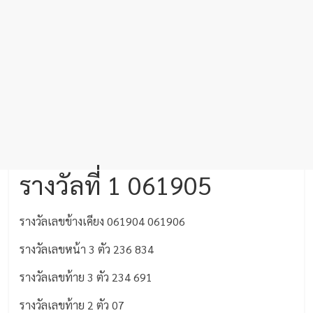
รางวัลที่ 1 061905
รางวัลเลขข้างเคียง 061904 061906
รางวัลเลขหน้า 3 ตัว 236 834
รางวัลเลขท้าย 3 ตัว 234 691
รางวัลเลขท้าย 2 ตัว 07