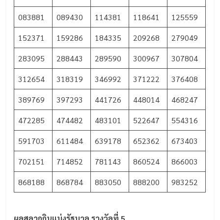
083881
089430
114381
118641
125559
152371
159286
184335
209268
279049
283095
288443
289590
300967
307804
312654
318319
346992
371222
376408
389769
397293
441726
448014
468247
472285
474482
483101
522647
554316
591703
611484
639178
652362
673403
702151
714852
781143
860524
866003
868188
868784
883050
888200
983252
ผลสลากกินแบ่งรัฐบาล รางวัลที่ 5