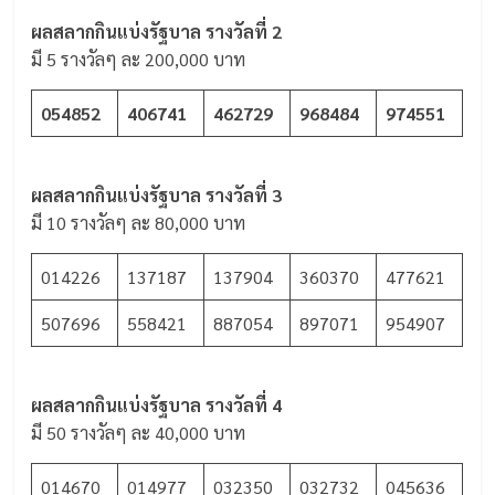
ผลสลากกินแบ่งรัฐบาล รางวัลที่ 2
มี 5 รางวัลๆ ละ 200,000 บาท
054852
406741
462729
968484
974551
ผลสลากกินแบ่งรัฐบาล รางวัลที่ 3
มี 10 รางวัลๆ ละ 80,000 บาท
014226
137187
137904
360370
477621
507696
558421
887054
897071
954907
ผลสลากกินแบ่งรัฐบาล รางวัลที่ 4
มี 50 รางวัลๆ ละ 40,000 บาท
014670
014977
032350
032732
045636