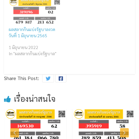
ผลสลากกินแบ่งรัฐบาลงวด
วันที่ 1 มิถุนายน 2565
1 มิถุนายน 2022
In "ผลสลากกินแบ่งรัฐบาล"
Share This Post:
เรื่องน่าสนใจ