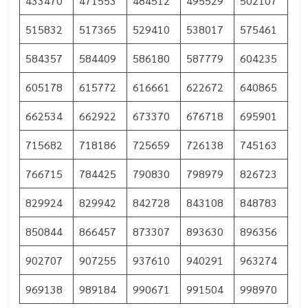
433470
471553
484512
495529
502107
515832
517365
529410
538017
575461
584357
584409
586180
587779
604235
605178
615772
616661
622672
640865
662534
662922
673370
676718
695901
715682
718186
725659
726138
745163
766715
784425
790830
798979
826723
829924
829942
842728
843108
848783
850844
866457
873307
893630
896356
902707
907255
937610
940291
963274
969138
989184
990671
991504
998970