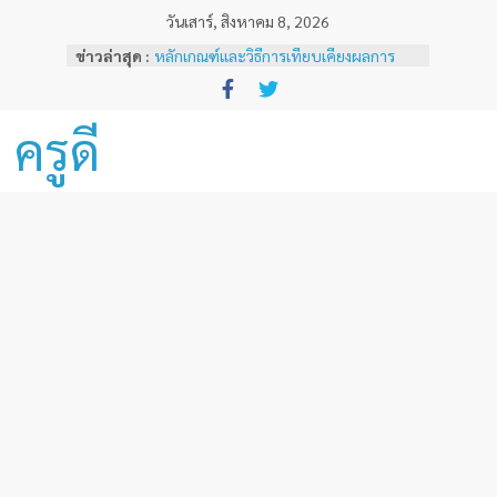
Skip
วันเสาร์, สิงหาคม 8, 2026
to
ข่าวล่าสุด :
หลักเกณฑ์และวิธีการเทียบเคียงผลการ
content
ทดสอบและประเมินสมรรถนะทางวิชาชีพ
ครูด้านความรู้และประสบการณ์วิชาชีพ
ตามมาตรฐานวิชาชีพครู ( ฉบับที่ 3 )
ครูดี
ผลสลากกินแบ่งรัฐบาลงวดวันที่ 16
ธันวาคม 2567
ผลสลากกินแบ่งรัฐบาลงวดวันที่ 1 ธันวาคม
2567
ผลสลากกินแบ่งรัฐบาลงวดวันที่ 16
พฤศจิกายน 2567
ผลสลากกินแบ่งรัฐบาลงวดวันที่ 1
พฤศจิกายน 2567