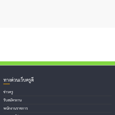
ทางด่วนเว็บครูดี
ข่าวครู
รับสมัครงาน
พนักงานราชการ