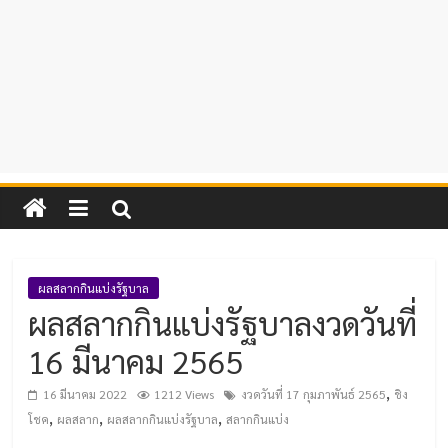
ผลสลากกินแบ่งรัฐบาล
ผลสลากกินแบ่งรัฐบาลงวดวันที่
16 มีนาคม 2565
,
16 มีนาคม 2022
1212 Views
งวดวันที่ 17 กุมภาพันธ์ 2565
ชิง
,
,
,
โชค
ผลสลาก
ผลสลากกินแบ่งรัฐบาล
สลากกินแบ่ง