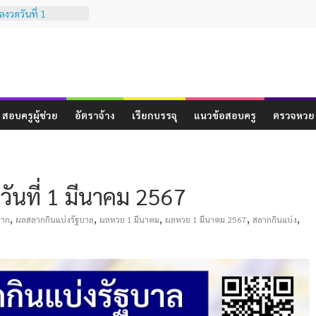
งวดวันที่ 16
งวดวันที่ 1
เทียบเคียงผลการ
มรรถนะทางวิชาชีพ
ระสบการณ์วิชาชีพ
 ( ฉบับที่ 3 )
สอบครูผู้ช่วย
อัตราจ้าง
เรียกบรรจุ
แนวข้อสอบครู
ตรวจหวย
งวดวันที่ 16
งวดวันที่ 1 ธันวาคม
ันที่ 1 มีนาคม 2567
,
,
,
,
,
าก
ผลสลากกินแบ่งรัฐบาล
ผลหวย 1 มีนาคม
ผลหวย 1 มีนาคม 2567
สลากกินแบ่ง