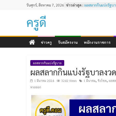
Skip
ผลสลากกินแบ่งรัฐบาล
วันศุกร์, สิงหาคม 7, 2026
ข่าวล่าสุด :
to
พฤศจิกายน 2567
ผลสลากกินแบ่งรัฐบาล
content
ครูดี
พฤศจิกายน 2567
หลักเกณฑ์และวิธีการ
ทดสอบและประเมินส
ครูด้านความรู้และป
ตามมาตรฐานวิชาชีพครู
ข่าวครู
รับสมัครงาน
พนักงานราชการ
ผลสลากกินแบ่งรัฐบาล
ธันวาคม 2567
ผลสลากกินแบ่งรัฐบาล
2567
ผลสลากกินแบ่งรัฐบาล
ผลสลากกินแบ่งรัฐบาลงวดว
,
,
1 มีนาคม 2024
3242 Views
1 มีนาคม
ชิงโชค
ผลสล
หวยออก