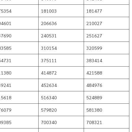
75354
181003
181477
04601
206636
210027
37690
240531
251627
83585
310154
320599
54731
375111
383414
11380
414872
421588
39241
452634
484976
15618
516340
524889
76079
579820
581380
89385
700340
708321