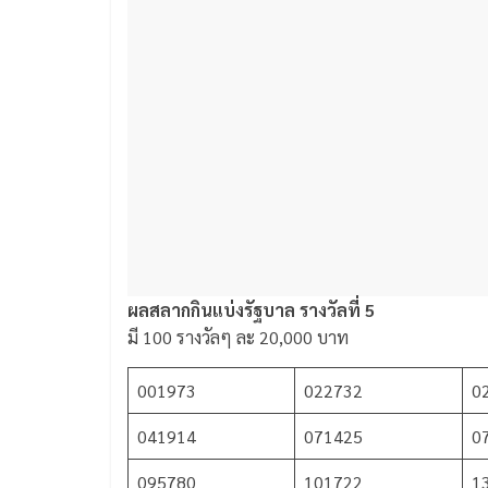
ผลสลากกินแบ่งรัฐบาล รางวัลที่ 5
มี 100 รางวัลๆ ละ 20,000 บาท
001973
022732
0
041914
071425
0
095780
101722
1