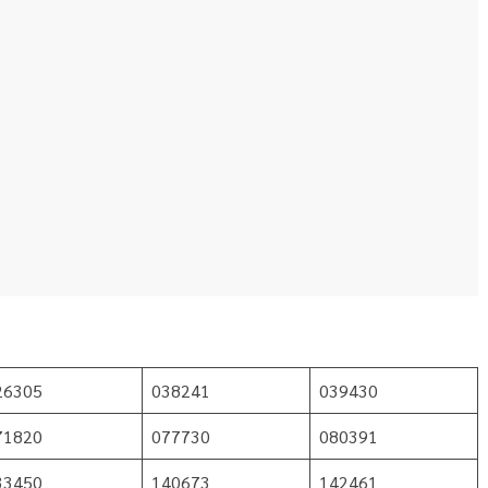
26305
038241
039430
71820
077730
080391
33450
140673
142461