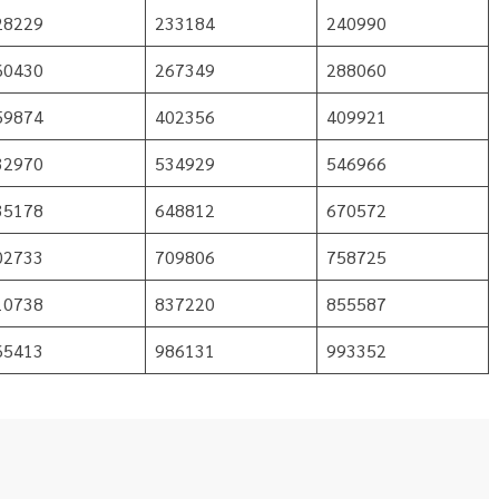
28229
233184
240990
60430
267349
288060
59874
402356
409921
32970
534929
546966
35178
648812
670572
02733
709806
758725
10738
837220
855587
65413
986131
993352