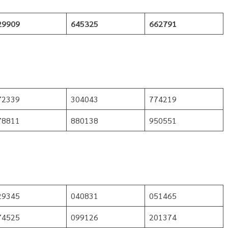
29909
645325
662791
72339
304043
774219
78811
880138
950551
29345
040831
051465
74525
099126
201374