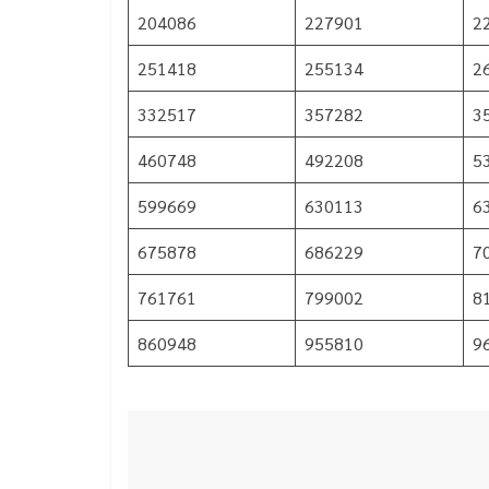
204086
227901
2
251418
255134
2
332517
357282
3
460748
492208
5
599669
630113
6
675878
686229
7
761761
799002
8
860948
955810
9