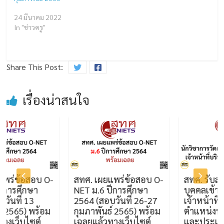
24 มีนาคม 2022
In "ข่าวครู"
Share This Post:
เรื่องน่าสนใจ
้อสอบ O-
สทศ. เผยแพร่ข้อสอบ O-
สทศ. รับสมัครคั
ศึกษา
NET ม.6 ปีการศึกษา
บุคคลเข้าปฏิบัต
่ 13
2564 (สอบวันที่ 26-27
เจ้าหน้าที่ของส
5) พร้อม
กุมภาพันธ์ 2565) พร้อม
ตำแหน่งนักวิชา
บไซต์
เฉลยแล้วทางเว็บไซต์
และประเมินผล 3