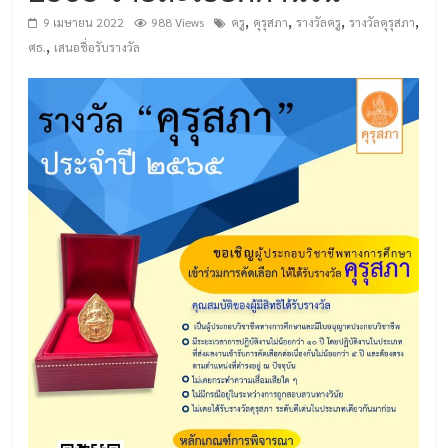
,
,
,
,
9 เมษายน 2022
988 Views
ครู
คุรุสภา
รางวัลครู
รางวัลคุรุสภา
,
ศธ.
เสนอชื่อรับรางวัล