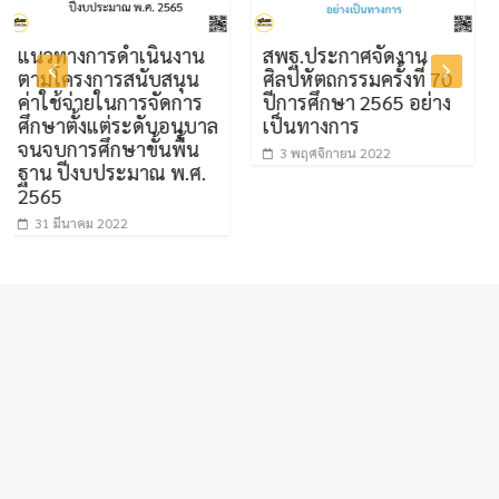
างการดำเนินงาน
สพฐ.ประกาศจัดงาน
เครือ
ครงการสนับสนุน
ศิลปหัตถกรรมครั้งที่ 70
ผู้ที่
้จ่ายในการจัดการ
ปีการศึกษา 2565 อย่าง
ว 13 บุ
ตั้งแต่ระดับอนุบาล
เป็นทางการ
ร้องข
ารศึกษาขั้นพื้น
ต่อ ร
3 พฤศจิกายน 2022
ปีงบประมาณ พ.ศ.
พิจาร
คุณสมบั
ประเมิ
ีนาคม 2022
ความเ
28 มีน