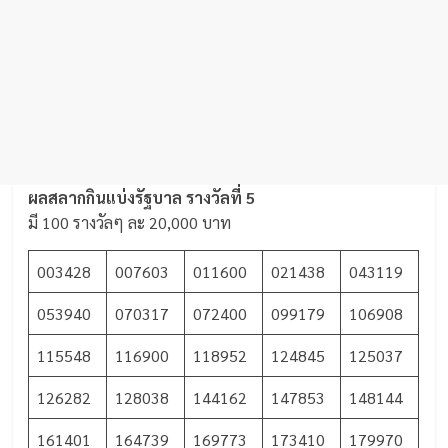
ผลสลากกินแบ่งรัฐบาล รางวัลที่ 5
มี 100 รางวัลๆ ละ 20,000 บาท
003428
007603
011600
021438
043119
053940
070317
072400
099179
106908
115548
116900
118952
124845
125037
126282
128038
144162
147853
148144
161401
164739
169773
173410
179970