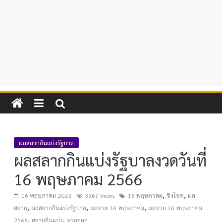
ผลสลากกินแบ่งรัฐบาล
ผลสลากกินแบ่งรัฐบาลงวดวันที่
16 พฤษภาคม 2566
,
,
16 พฤษภาคม 2023
3367 Views
16 พฤษภาคม
ชิงโชค
ผล
,
,
,
สลาก
ผลสลากกินแบ่งรัฐบาล
ผลหวย 16 พฤษภาคม
ผลหวย 16 พฤษภาคม
,
,
2566
สลากกินแบ่ง
หวยออก