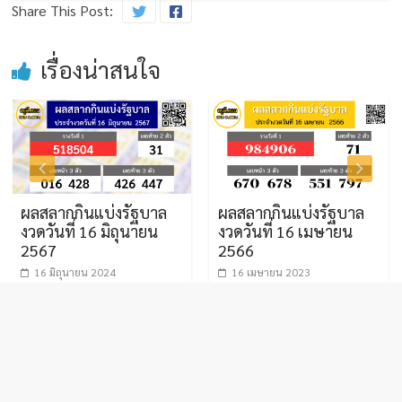
Share This Post:
เรื่องน่าสนใจ
ผลสลากกินแบ่งรัฐบาล
ผลสลากกินแบ่งรัฐบาล
งวดวันที่ 16 มิถุนายน
งวดวันที่ 16 เมษายน
2567
2566
16 มิถุนายน 2024
16 เมษายน 2023