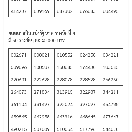
414237
639169
847382
876843
884495
ผลสลากกินแบ่งรัฐบาล รางวัลที่ 4
มี 50 รางวัลๆ ละ 40,000 บาท
002671
008021
010552
024258
034221
089696
108587
158845
174430
183045
220691
222628
228078
228528
256260
264073
271834
313915
322987
344211
361104
381497
392024
397097
454788
459865
462958
463316
468645
477647
490215
507089
510054
517796
544028