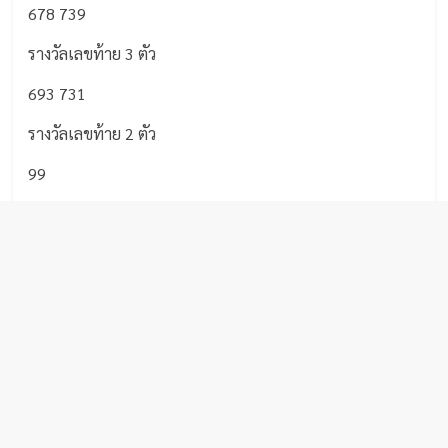
678 739
รางวัลเลขท้าย 3 ตัว
693 731
รางวัลเลขท้าย 2 ตัว
99