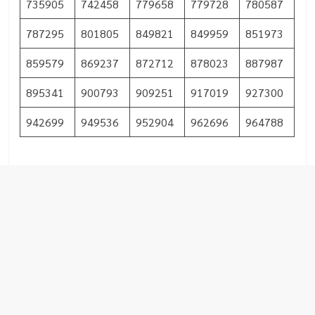
735905
742458
779658
779728
780587
787295
801805
849821
849959
851973
859579
869237
872712
878023
887987
895341
900793
909251
917019
927300
942699
949536
952904
962696
964788