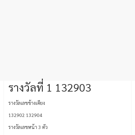
รางวัลที่ 1 132903
รางวัลเลขข้างเคียง
132902 132904
รางวัลเลขหน้า 3 ตัว