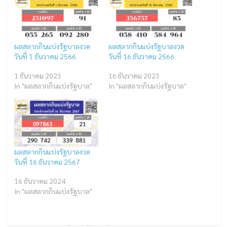
ผลสลากกินแบ่งรัฐบาลงวด
ผลสลากกินแบ่งรัฐบาลงวด
วันที่ 1 ธันวาคม 2566
วันที่ 16 ธันวาคม 2566
1 ธันวาคม 2023
16 ธันวาคม 2023
In "ผลสลากกินแบ่งรัฐบาล"
In "ผลสลากกินแบ่งรัฐบาล"
ผลสลากกินแบ่งรัฐบาลงวด
วันที่ 16 ธันวาคม 2567
16 ธันวาคม 2024
In "ผลสลากกินแบ่งรัฐบาล"