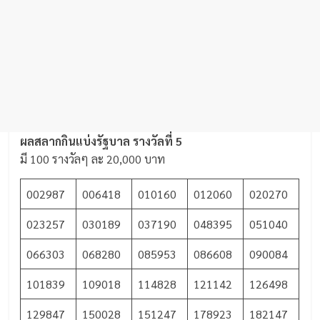
ผลสลากกินแบ่งรัฐบาล รางวัลที่ 5
มี 100 รางวัลๆ ละ 20,000 บาท
002987
006418
010160
012060
020270
023257
030189
037190
048395
051040
066303
068280
085953
086608
090084
101839
109018
114828
121142
126498
129847
150028
151247
178923
182147