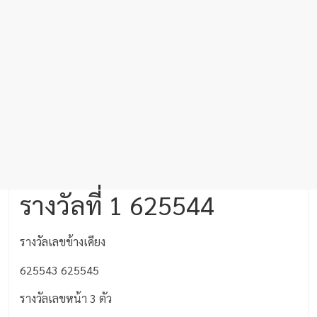
รางวัลที่ 1 625544
รางวัลเลขข้างเคียง
625543 625545
รางวัลเลขหน้า 3 ตัว