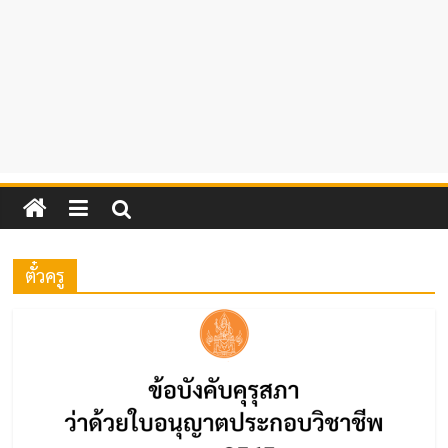
ตั๋วครู