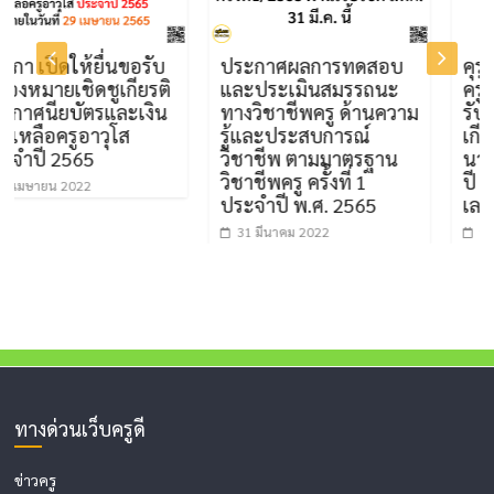
นขอรับ
ประกาศผลการทดสอบ
คุรุสภาประกาศคัดเ
กียรติ
และประเมินสมรรถนะ
ครูภาษาไทยดีเด่น เ
ะเงิน
ทางวิชาชีพครู ด้านความ
รับรางวัลเข็มเชิดชู
ส
รู้และประสบการณ์
เกียรติจารึกพระ
วิชาชีพ ตามมาตรฐาน
นามาภิไธยย่อ สธ 
วิชาชีพครู ครั้งที่ 1
ปี 2565 รายละเอีย
ประจำปี พ.ศ. 2565
เลย
31 มีนาคม 2022
9 เมษายน 2022
ทางด่วนเว็บครูดี
ข่าวครู