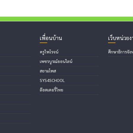
เพื่อนบ้าน
เว็บหน่วย
ครูไพโรจน์
ศึกษาธิการจังห
เพชรบูรณ์ออนไลน์
สยามโพส
SYS4SCHOOL
ล๊อตเตอรี่ไทย