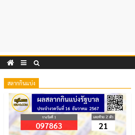
สลากกินแบ่ง