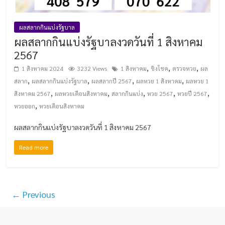
ผลสลากกินแบ่งรัฐบาล
ผลสลากกินแบ่งรัฐบาลงวดวันที่ 1 สิงหาคม
2567
,
,
,
1 สิงหาคม 2024
3232 Views
1 สิงหาคม
ชิงโชค
ตรวจหวย
ผล
,
,
,
,
สลาก
ผลสลากกินแบ่งรัฐบาล
ผลสลากปี 2567
ผลหวย 1 สิงหาคม
ผลหวย 1
,
,
,
,
,
สิงหาคม 2567
ผลหวยเดือนสิงหาคม
สลากกินแบ่ง
หวย 2567
หวยปี 2567
,
หวยออก
หวยเดือนสิงหาคม
ผลสลากกินแบ่งรัฐบาลงวดวันที่ 1 สิงหาคม 2567
Read more
← Previous