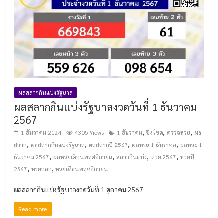
ผลสลากกินแบ่งรัฐบาล
ผลสลากกินแบ่งรัฐบาลงวดวันที่ 1 ธันวาคม
2567
,
,
,
1 ธันวาคม 2024
4305 Views
1 ธันวาคม
ชิงโชค
ตรวจหวย
ผล
,
,
,
,
สลาก
ผลสลากกินแบ่งรัฐบาล
ผลสลากปี 2567
ผลหวย 1 ธันวาคม
ผลหวย 1
,
,
,
,
ธันวาคม 2567
ผลหวยเดือนพฤศจิกายน
สลากกินแบ่ง
หวย 2567
หวยปี
,
,
2567
หวยออก
หวยเดือนพฤศจิกายน
ผลสลากกินแบ่งรัฐบาลงวดวันที่ 1 ตุลาคม 2567
Read more