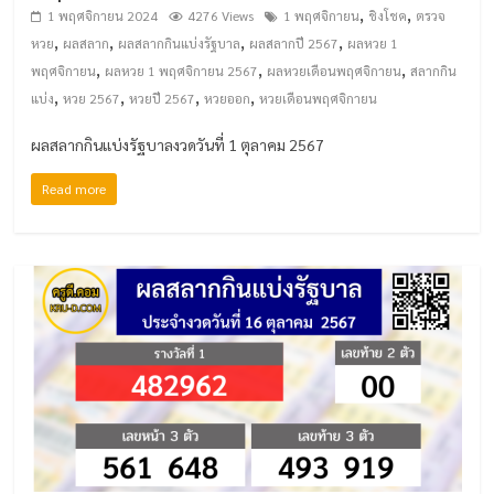
,
,
1 พฤศจิกายน 2024
4276 Views
1 พฤศจิกายน
ชิงโชค
ตรวจ
,
,
,
,
หวย
ผลสลาก
ผลสลากกินแบ่งรัฐบาล
ผลสลากปี 2567
ผลหวย 1
,
,
,
พฤศจิกายน
ผลหวย 1 พฤศจิกายน 2567
ผลหวยเดือนพฤศจิกายน
สลากกิน
,
,
,
,
แบ่ง
หวย 2567
หวยปี 2567
หวยออก
หวยเดือนพฤศจิกายน
ผลสลากกินแบ่งรัฐบาลงวดวันที่ 1 ตุลาคม 2567
Read more