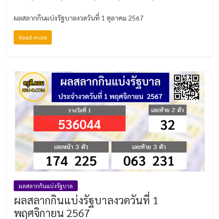
ผลสลากกินแบ่งรัฐบาลงวดวันที่ 1 ตุลาคม 2567
Read more
ผลสลากกินแบ่งรัฐบาล
ผลสลากกินแบ่งรัฐบาลงวดวันที่ 1
พฤศจิกายน 2567