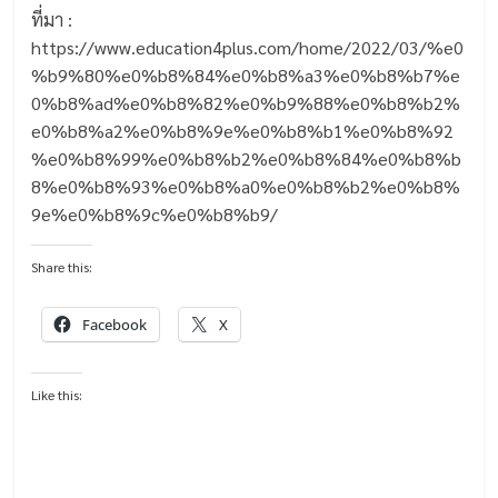
ที่มา :
https://www.education4plus.com/home/2022/03/%e0
%b9%80%e0%b8%84%e0%b8%a3%e0%b8%b7%e
0%b8%ad%e0%b8%82%e0%b9%88%e0%b8%b2%
e0%b8%a2%e0%b8%9e%e0%b8%b1%e0%b8%92
%e0%b8%99%e0%b8%b2%e0%b8%84%e0%b8%b
8%e0%b8%93%e0%b8%a0%e0%b8%b2%e0%b8%
9e%e0%b8%9c%e0%b8%b9/
Share this:
Facebook
X
Like this: