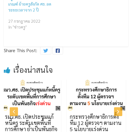
เกณฑ์ ย้ายครูสังกัด ศธ. ลด
ระยะเวลาจาก 2 ปี
27 กรกฎาคม 2022
In "ข่าวครู"
Share This Post:
เรื่องน่าสนใจ
ธ. เปิดประชุมแก้
กระทรวงศึกษาธิการตั้ง
ราชกิจ
ู ระดับเขตพื้นที่
ทีม 12 ผู้ตรวจฯ ตามงาน
แพร่ประ
ษา ย้ำเป็นพันธกิจ
5 นโยบายเร่งด่วน
ข้าราช