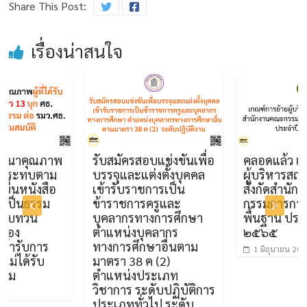
Share This Post:
เรื่องน่าสนใจ
คุณภาพ
รับสมัครสอบแข่งขันเพื่อ
คลอดแล้ว เกณฑ์กา
ะทบตาม
บรรจุและแต่งตั้งบุคคล
ผู้บริหารสถานศึก
นังสือ
เข้ารับราชการเป็น
สังกัดสำนักงานค
ธรรม
ข้าราชการครูและ
กรรมการการศึกษาข
วน
บุคลากรทางการศึกษา
พื้นฐาน ประจำปี พ
ตำแหน่งบุคลากร
๒๕๖๕
บการ
ทางการศึกษาอื่นตาม
1 มิถุนายน 2022
รับ
มาตรา 38 ค (2)
ตำแหน่งประเภท
วิชาการ ระดับปฏิบัติการ
ประเภททั่วไป ระดับ