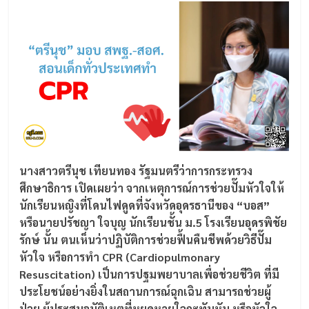
นางสาวตรีนุช เทียนทอง รัฐมนตรีว่าการกระทรวง
ศึกษาธิการ เปิดเผยว่า จากเหตุการณ์การช่วยปั๊มหัวใจให้
นักเรียนหญิงที่โดนไฟดูดที่จังหวัดอุดรธานีของ “บอส”
หรือนายปรัชญา ใจบุญ นักเรียนชั้น ม.5 โรงเรียนอุดรพิชัย
รักษ์ นั้น ตนเห็นว่าปฏิบัติการช่วยฟื้นคืนชีพด้วยวิธีปั๊ม
หัวใจ หรือการทำ CPR (Cardiopulmonary
Resuscitation) เป็นการปฐมพยาบาลเพื่อช่วยชีวิต ที่มี
ประโยชน์อย่างยิ่งในสถานการณ์ฉุกเฉิน สามารถช่วยผู้
ป่วย ผู้ประสบอุบัติเหตุที่หยุดหายใจกะทันหัน หรือหัวใจ