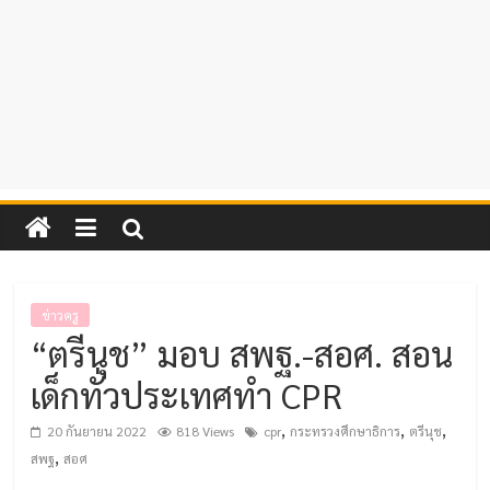
ข่าวครู
“ตรีนุช” มอบ สพฐ.-สอศ. สอน
เด็กทั่วประเทศทำ CPR
,
,
,
20 กันยายน 2022
818 Views
cpr
กระทรวงศึกษาธิการ
ตรีนุช
,
สพฐ
สอศ