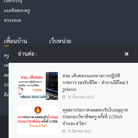
เรียกบรรจุ
แนวข้อสอบครู
ตรวจหวย
เพื่อนบ้าน
เว็บหน่วย
งานการศึกษา
อ่านต่อ :
ครูไพโรจน์
ศึกษาธิการจังหวัด 77
เพชรบูรณ์ออนไลน์
จังหวัด
สยามโพส
ครม. เห็นชอบแนวทางการปฏิบัติ
ราชการ รองรับชีวิต – ทำงานวิถีใหม่ 3
SYS4SCHOOL
รูปแบบ
ล๊อตเตอรี่ไทย
25 กันยายน 2022
คุรุสภาประกาศ ผลสอบรับใบอนุญาต
ประกอบวิชาชีพครู ครั้งที่ 1/2565
จำนวน 4 วิชา
31 มีนาคม 2022
Copyright © 2026
ครูดี
. All rights reserved.