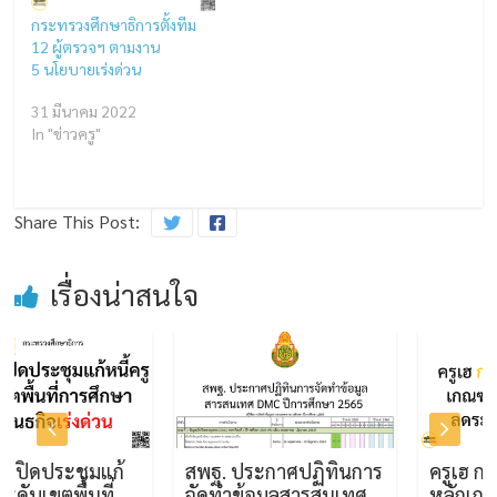
กระทรวงศึกษาธิการตั้งทีม
12 ผู้ตรวจฯ ตามงาน
5 นโยบายเร่งด่วน
31 มีนาคม 2022
In "ข่าวครู"
Share This Post:
เรื่องน่าสนใจ
ประชุมแก้
สพฐ. ประกาศปฏิทินการ
ครูเฮ ก.ค.ศ. 
ขตพื้นที่
จัดทำข้อมูลสารสนเทศ
หลักเกณฑ์ ย้าย