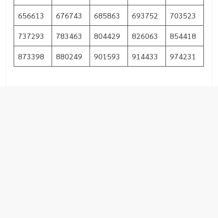
656613
676743
685863
693752
703523
737293
783463
804429
826063
854418
873398
880249
901593
914433
974231