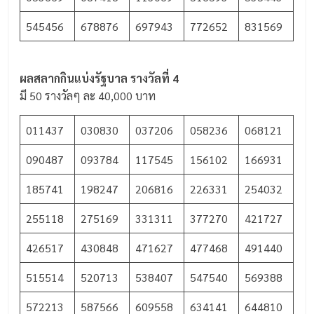
545456
678876
697943
772652
831569
ผลสลากกินแบ่งรัฐบาล รางวัลที่ 4
มี 50 รางวัลๆ ละ 40,000 บาท
011437
030830
037206
058236
068121
090487
093784
117545
156102
166931
185741
198247
206816
226331
254032
255118
275169
331311
377270
421727
426517
430848
471627
477468
491440
515514
520713
538407
547540
569388
572213
587566
609558
634141
644810