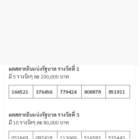
ผลสลากกินแบ่งรัฐบาล รางวัลที่ 2
มี 5 รางวัลๆ ละ 200,000 บาท
166521
376456
779424
808878
851911
ผลสลากกินแบ่งรัฐบาล รางวัลที่ 3
มี 10 รางวัลๆ ละ 80,000 บาท
053669
087418
113069
516593
535443