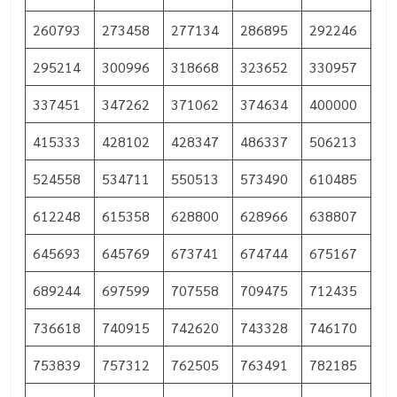
260793
273458
277134
286895
292246
295214
300996
318668
323652
330957
337451
347262
371062
374634
400000
415333
428102
428347
486337
506213
524558
534711
550513
573490
610485
612248
615358
628800
628966
638807
645693
645769
673741
674744
675167
689244
697599
707558
709475
712435
736618
740915
742620
743328
746170
753839
757312
762505
763491
782185