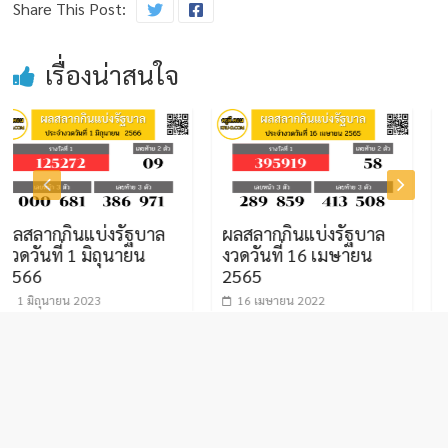
Share This Post:
เรื่องน่าสนใจ
แบ่งรัฐบาล
ผลสลากกินแบ่งรัฐบาล
ผลสลากกินแ
 มิถุนายน
งวดวันที่ 16 เมษายน
งวดวันที่ 1
2565
2566
2023
16 เมษายน 2022
1 กรกฎาคม 2