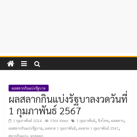
ผลสลากกินแบ่งรัฐบาล
ผลสลากกินแบ่งรัฐบาลงวดวันที่
1 กุมภาพันธ์ 2567
,
,
,
1 กุมภาพันธ์ 2024
3366 Views
1 กุมภาพันธ์
ชิงโชค
ผลสลาก
,
,
,
ผลสลากกินแบ่งรัฐบาล
ผลหวย 1 กุมภาพันธ์
ผลหวย 1 กุมภาพันธ์ 2567
,
สลากกินแบ่ง
หวยออก