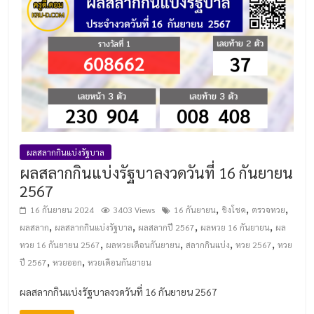
ผลสลากกินแบ่งรัฐบาล
ผลสลากกินแบ่งรัฐบาลงวดวันที่ 16 กันยายน
2567
,
,
,
16 กันยายน 2024
3403 Views
16 กันยายน
ชิงโชค
ตรวจหวย
,
,
,
,
ผลสลาก
ผลสลากกินแบ่งรัฐบาล
ผลสลากปี 2567
ผลหวย 16 กันยายน
ผล
,
,
,
,
หวย 16 กันยายน 2567
ผลหวยเดือนกันยายน
สลากกินแบ่ง
หวย 2567
หวย
,
,
ปี 2567
หวยออก
หวยเดือนกันยายน
ผลสลากกินแบ่งรัฐบาลงวดวันที่ 16 กันยายน 2567