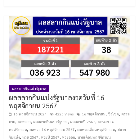
ผลสลากกินแบ่งรัฐบาล
ผลสลากกินแบ่งรัฐบาลงวดวันที่ 16
พฤศจิกายน 2567
,
,
16 พฤศจิกายน 2024
4225 Views
16 พฤศจิกายน
ชิงโชค
ตรวจ
,
,
,
,
หวย
ผลสลาก
ผลสลากกินแบ่งรัฐบาล
ผลสลากปี 2567
ผลหวย 16
,
,
,
พฤศจิกายน
ผลหวย 16 พฤศจิกายน 2567
ผลหวยเดือนพฤศจิกายน
สลาก
,
,
,
,
กินแบ่ง
หวย 2567
หวยปี 2567
หวยออก
หวยเดือนพฤศจิกายน