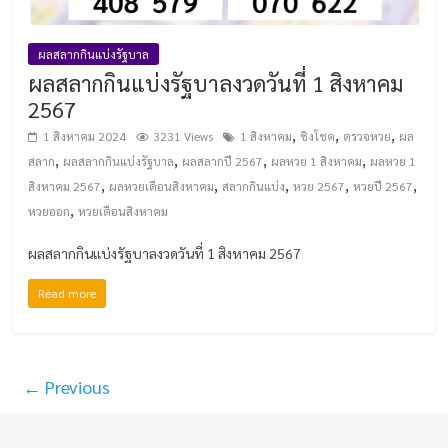
ผลสลากกินแบ่งรัฐบาล
ผลสลากกินแบ่งรัฐบาลงวดวันที่ 1 สิงหาคม
2567
,
,
,
1 สิงหาคม 2024
3231 Views
1 สิงหาคม
ชิงโชค
ตรวจหวย
ผล
,
,
,
,
สลาก
ผลสลากกินแบ่งรัฐบาล
ผลสลากปี 2567
ผลหวย 1 สิงหาคม
ผลหวย 1
,
,
,
,
,
สิงหาคม 2567
ผลหวยเดือนสิงหาคม
สลากกินแบ่ง
หวย 2567
หวยปี 2567
,
หวยออก
หวยเดือนสิงหาคม
ผลสลากกินแบ่งรัฐบาลงวดวันที่ 1 สิงหาคม 2567
Read more
← Previous