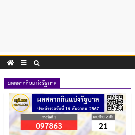
ผลสลากกินแบ่งรัฐบาล