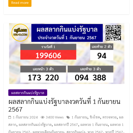
Read more
ผลสลากกินแบ่งรัฐบาล
ผลสลากกินแบ่งรัฐบาลงวดวันที่ 1 กันยายน
2567
,
,
,
1 กันยายน 2024
3400 Views
1 กันยายน
ชิงโชค
ตรวจหวย
ผล
,
,
,
,
สลาก
ผลสลากกินแบ่งรัฐบาล
ผลสลากปี 2567
ผลหวย 1 กันยายน
ผลหวย 1
,
,
,
,
,
กันยายน 2567
ผลหวยเดือนกันยายน
สลากกินแบ่ง
หวย 2567
หวยปี 2567