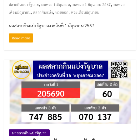
,
,
,
สลากกินแบ่งรัฐบาล
ผลหวย 1 มิถุนายน
ผลหวย 1 มิถุนายน 2567
ผลหวย
,
,
,
เดือนมิถุนายน
สลากกินแบ่ง
หวยออก
หวยเดือนมิถุนายน
ผลสลากกินแบ่งรัฐบาลงวดวันที่ 1 มิถุนายน 2567
Read more
ผลสลากกินแบ่งรัฐบาล