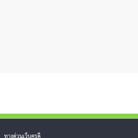
ทางด่วนเว็บครูดี