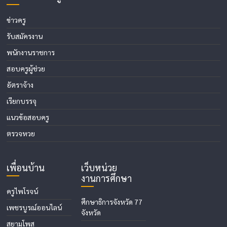
ข่าวครู
รับสมัครงาน
พนักงานราชการ
สอบครูผู้ช่วย
อัตราจ้าง
เรียกบรรจุ
แนวข้อสอบครู
ตรวจหวย
เพื่อนบ้าน
เว็บหน่วย
งานการศึกษา
ครูไพโรจน์
ศึกษาธิการจังหวัด 77
เพชรบูรณ์ออนไลน์
จังหวัด
สยามโพส