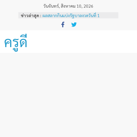
Skip
วันจันทร์, สิงหาคม 10, 2026
ผลสลากกินแบ่งรัฐบาลงวดวันที่ 16
to
ข่าวล่าสุด :
พฤศจิกายน 2567
content
ผลสลากกินแบ่งรัฐบาลงวดวันที่ 1
พฤศจิกายน 2567
หลักเกณฑ์และวิธีการเทียบเคียงผลการ
ครูดี
ทดสอบและประเมินสมรรถนะทางวิชาชีพ
ครูด้านความรู้และประสบการณ์วิชาชีพ
ตามมาตรฐานวิชาชีพครู ( ฉบับที่ 3 )
ผลสลากกินแบ่งรัฐบาลงวดวันที่ 16
ธันวาคม 2567
ผลสลากกินแบ่งรัฐบาลงวดวันที่ 1 ธันวาคม
2567