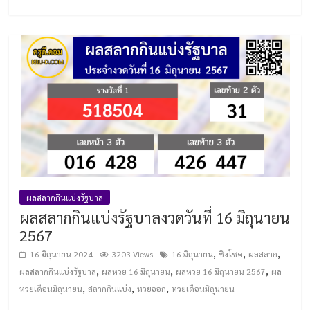
ผลสลากกินแบ่งรัฐบาล
ผลสลากกินแบ่งรัฐบาลงวดวันที่ 16 มิถุนายน
2567
,
,
,
16 มิถุนายน 2024
3203 Views
16 มิถุนายน
ชิงโชค
ผลสลาก
,
,
,
ผลสลากกินแบ่งรัฐบาล
ผลหวย 16 มิถุนายน
ผลหวย 16 มิถุนายน 2567
ผล
,
,
,
หวยเดือนมิถุนายน
สลากกินแบ่ง
หวยออก
หวยเดือนมิถุนายน