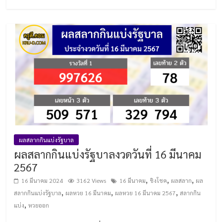
ผลสลากกินแบ่งรัฐบาล
ผลสลากกินแบ่งรัฐบาลงวดวันที่ 16 มีนาคม
2567
,
,
,
16 มีนาคม 2024
3162 Views
16 มีนาคม
ชิงโชค
ผลสลาก
ผล
,
,
,
สลากกินแบ่งรัฐบาล
ผลหวย 16 มีนาคม
ผลหวย 16 มีนาคม 2567
สลากกิน
,
แบ่ง
หวยออก