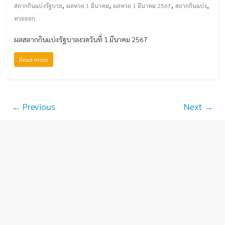
,
,
,
,
สลากกินแบ่งรัฐบาล
ผลหวย 1 มีนาคม
ผลหวย 1 มีนาคม 2567
สลากกินแบ่ง
หวยออก
ผลสลากกินแบ่งรัฐบาลงวดวันที่ 1 มีนาคม 2567
Read more
← Previous
Next →