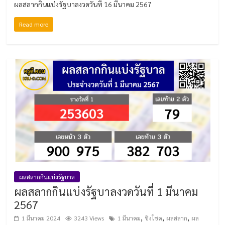
ผลสลากกินแบ่งรัฐบาลงวดวันที่ 16 มีนาคม 2567
Read more
ผลสลากกินแบ่งรัฐบาล
ผลสลากกินแบ่งรัฐบาลงวดวันที่ 1 มีนาคม
2567
,
,
,
1 มีนาคม 2024
3243 Views
1 มีนาคม
ชิงโชค
ผลสลาก
ผล