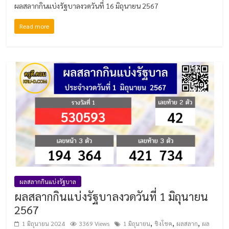
ผลสลากกินแบ่งรัฐบาลงวดวันที่ 16 มิถุนายน 2567
Read more
ผลสลากกินแบ่งรัฐบาล
ผลสลากกินแบ่งรัฐบาลงวดวันที่ 1 มิถุนายน
2567
,
,
,
1 มิถุนายน 2024
3369 Views
1 มิถุนายน
ชิงโชค
ผลสลาก
ผล